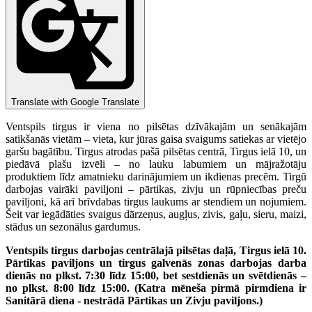
Translate with Google Translate
Ventspils tirgus ir viena no pilsētas dzīvākajām un senākajām
satikšanās vietām – vieta, kur jūras gaisa svaigums satiekas ar vietējo
garšu bagātību. Tirgus atrodas pašā pilsētas centrā, Tirgus ielā 10, un
piedāvā plašu izvēli – no lauku labumiem un mājražotāju
produktiem līdz amatnieku darinājumiem un ikdienas precēm. Tirgū
darbojas vairāki paviljoni – pārtikas, zivju un rūpniecības preču
paviljoni, kā arī brīvdabas tirgus laukums ar stendiem un nojumiem.
Šeit var iegādāties svaigus dārzeņus, augļus, zivis, gaļu, sieru, maizi,
stādus un sezonālus gardumus.
Ventspils tirgus darbojas centrālajā pilsētas daļā, Tirgus ielā 10.
Pārtikas paviljons un tirgus galvenās zonas darbojas darba
dienās no plkst. 7:30 līdz 15:00, bet sestdienās un svētdienās –
no plkst. 8:00 līdz 15:00. (Katra mēneša pirmā pirmdiena ir
Sanitārā diena - nestrādā Pārtikas un Zivju paviljons.)