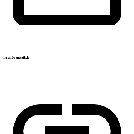
tirgus@ventspils.lv