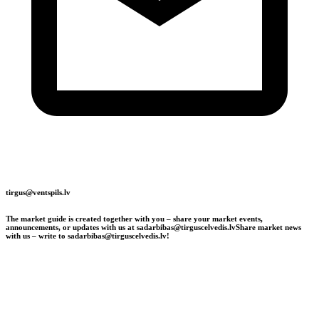
tirgus@ventspils.lv
The market guide is created together with you – share your market events,
announcements, or updates with us at sadarbibas@tirguscelvedis.lv
Share market news
with us – write to sadarbibas@tirguscelvedis.lv!