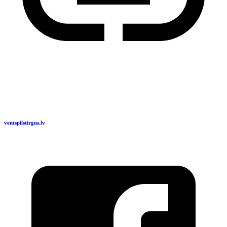
ventspilstirgus.lv