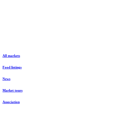
All markets
Food listings
News
Market tours
Association