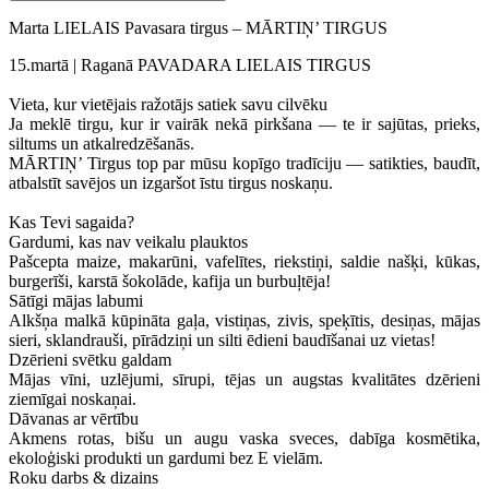
Marta LIELAIS Pavasara tirgus – MĀRTIŅ’ TIRGUS
15.martā | Raganā PAVADARA LIELAIS TIRGUS
Vieta, kur vietējais ražotājs satiek savu cilvēku
Ja meklē tirgu, kur ir vairāk nekā pirkšana — te ir sajūtas, prieks,
siltums un atkalredzēšanās.
MĀRTIŅ’ Tirgus top par mūsu kopīgo tradīciju — satikties, baudīt,
atbalstīt savējos un izgaršot īstu tirgus noskaņu.
Kas Tevi sagaida?
Gardumi, kas nav veikalu plauktos
Pašcepta maize, makarūni, vafelītes, riekstiņi, saldie našķi, kūkas,
burgerīši, karstā šokolāde, kafija un burbuļtēja!
Sātīgi mājas labumi
Alkšņa malkā kūpināta gaļa, vistiņas, zivis, speķītis, desiņas, mājas
sieri, sklandrauši, pīrādziņi un silti ēdieni baudīšanai uz vietas!
Dzērieni svētku galdam
Mājas vīni, uzlējumi, sīrupi, tējas un augstas kvalitātes dzērieni
ziemīgai noskaņai.
Dāvanas ar vērtību
Akmens rotas, bišu un augu vaska sveces, dabīga kosmētika,
ekoloģiski produkti un gardumi bez E vielām.
Roku darbs & dizains