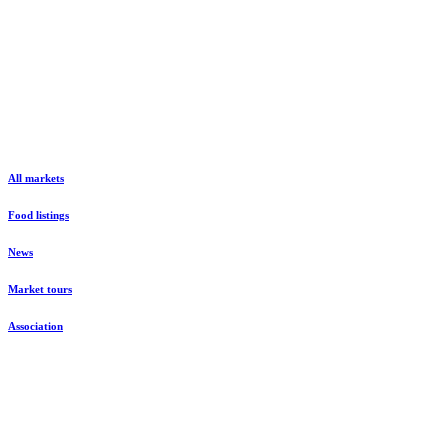
All markets
Food listings
News
Market tours
Association