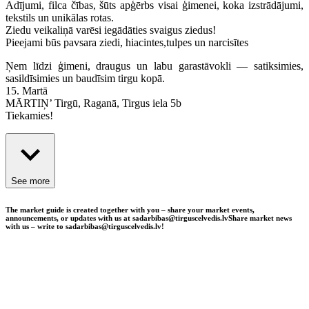
Adījumi, filca čības, šūts apģērbs visai ģimenei, koka izstrādājumi,
tekstils un unikālas rotas.
Ziedu veikaliņā varēsi iegādāties svaigus ziedus!
Pieejami būs pavsara ziedi, hiacintes,tulpes un narcisītes
Ņem līdzi ģimeni, draugus un labu garastāvokli — satiksimies,
sasildīsimies un baudīsim tirgu kopā.
15. Martā
MĀRTIŅ’ Tirgū, Raganā, Tirgus iela 5b
Tiekamies!
See more
The market guide is created together with you – share your market events,
announcements, or updates with us at sadarbibas@tirguscelvedis.lv
Share market news
with us – write to sadarbibas@tirguscelvedis.lv!