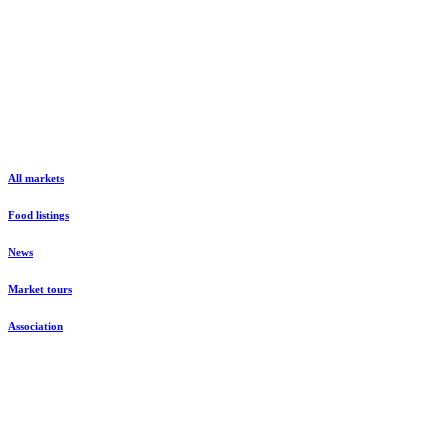
All markets
Food listings
News
Market tours
Association