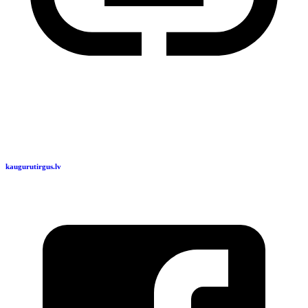
kaugurutirgus.lv