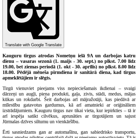
Translate with Google Translate
Kauguru tirgus atrodas Nometņu ielā 9A un darbojas katru
dienu – vasaras sezonā (1. maijs - 30. sept.) no plkst. 7.00 līdz
19.00, bet ziemas periodā (1. okt - 30. aprīlis) no plkst. 8.00 līdz
18.00. Pēdējā mēneša pirmdiena ir sanitārā diena, kad tirgus
apmeklētājiem ir slēgts.
Tirgū vienuviet pieejams viss nepieciešamais ikdienai – svaigi
dārzeņi un augļi, piena produkti, gaļa, zivis, stādi, medus, mājas
kūkas un rokdarbi. Šeit darbojas arī mājražotāji, kas piedāvā ar
mīlestību gatavotus gardumus, kā arī amatnieki ar oriģināliem
izstrādājumiem. Kauguru tirgus nav tikai vieta, kur iepirkties – tā ir
arī iespēja satikt cilvēkus, aprunāties ar tirgotājiem un sajust
Jūrmalas dzīves siltumu un vienkāršību.
Ērti sasniedzams gan ar automašīnu, gan sabiedrisko transportu,
tirgus atrodas pilsētas centrālajā daļā ar pieejamu autostāvvietu. Tā ir