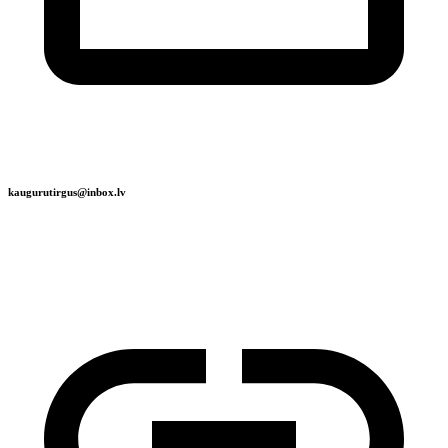
kaugurutirgus@inbox.lv