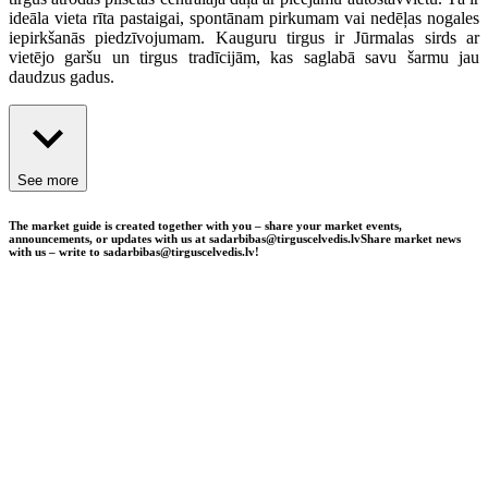
ideāla vieta rīta pastaigai, spontānam pirkumam vai nedēļas nogales
iepirkšanās piedzīvojumam. Kauguru tirgus ir Jūrmalas sirds ar
vietējo garšu un tirgus tradīcijām, kas saglabā savu šarmu jau
daudzus gadus.
See more
The market guide is created together with you – share your market events,
announcements, or updates with us at sadarbibas@tirguscelvedis.lv
Share market news
with us – write to sadarbibas@tirguscelvedis.lv!