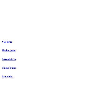
Visi tirgi
Sludinājumi
Aktualitātes
Tirgus Tūres
Apvienība