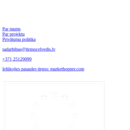
Par mums
Par projektu
Privātuma politika
sadarbibas@tirguscelvedis.lv
+371 25129099
Ielūkojies pasaules tirgos: markethopper.com