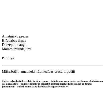
Amatnieku preces
Brīvdabas tirgus
Dārzeņi un augļi
Maizes izstrādājumi
Par tirgu
Mājražotāji, amatnieki, rūpniecības preču tirgotāji
Tirgus ceļvedis tiek veidots kopā ar jums – dalieties ar savu tirgus notikumu, sludinājumu
vai aktualitāti – rakstiet mums uz sadarbibas@tirguscelvedis.lv!
Dalies ar tirgus
jaunumiem – raksti mums uz sadarbibas@tirguscelvedis.lv!