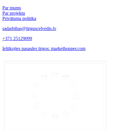
Par mums
Par projektu
Privātuma politika
sadarbibas@tirguscelvedis.lv
+371 25129099
Ielūkojies pasaules tirgos: markethopper.com