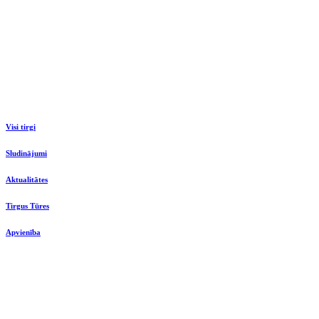
Visi tirgi
Sludinājumi
Aktualitātes
Tirgus Tūres
Apvienība