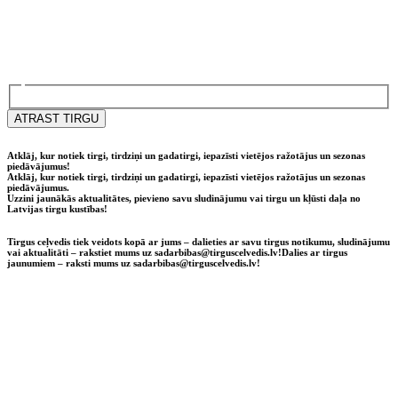
ATRAST TIRGU
Atklāj, kur notiek tirgi, tirdziņi un gadatirgi, iepazīsti vietējos ražotājus un sezonas
piedāvājumus!
Atklāj, kur notiek tirgi, tirdziņi un gadatirgi, iepazīsti vietējos ražotājus un sezonas
piedāvājumus.
Uzzini jaunākās aktualitātes, pievieno savu sludinājumu vai tirgu un kļūsti daļa no
Latvijas tirgu kustības!
Tirgus ceļvedis tiek veidots kopā ar jums – dalieties ar savu tirgus notikumu, sludinājumu
vai aktualitāti – rakstiet mums uz sadarbibas@tirguscelvedis.lv!
Dalies ar tirgus
jaunumiem – raksti mums uz sadarbibas@tirguscelvedis.lv!