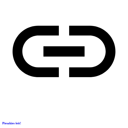
Piesakies šeit!