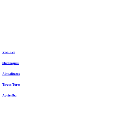
Visi tirgi
Sludinājumi
Aktualitātes
Tirgus Tūres
Apvienība