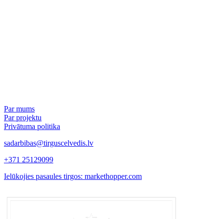
Par mums
Par projektu
Privātuma politika
sadarbibas@tirguscelvedis.lv
+371 25129099
Ielūkojies pasaules tirgos: markethopper.com