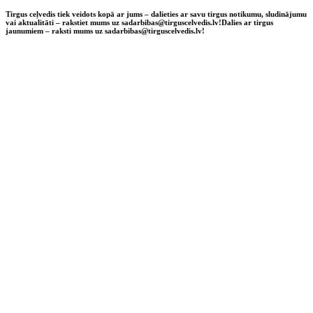
Tirgus ceļvedis tiek veidots kopā ar jums – dalieties ar savu tirgus notikumu, sludinājumu
vai aktualitāti – rakstiet mums uz sadarbibas@tirguscelvedis.lv!
Dalies ar tirgus
jaunumiem – raksti mums uz sadarbibas@tirguscelvedis.lv!