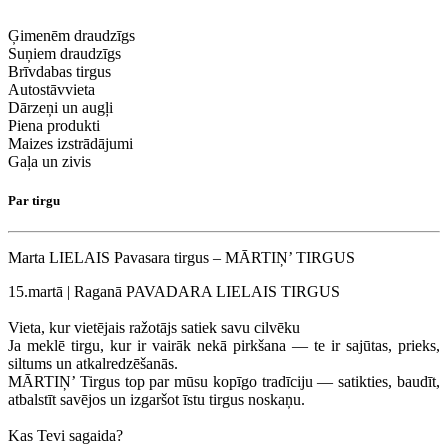
Ģimenēm draudzīgs
Suņiem draudzīgs
Brīvdabas tirgus
Autostāvvieta
Dārzeņi un augļi
Piena produkti
Maizes izstrādājumi
Gaļa un zivis
Par tirgu
Marta LIELAIS Pavasara tirgus – MĀRTIŅ’ TIRGUS
15.martā | Raganā PAVADARA LIELAIS TIRGUS
Vieta, kur vietējais ražotājs satiek savu cilvēku
Ja meklē tirgu, kur ir vairāk nekā pirkšana — te ir sajūtas, prieks,
siltums un atkalredzēšanās.
MĀRTIŅ’ Tirgus top par mūsu kopīgo tradīciju — satikties, baudīt,
atbalstīt savējos un izgaršot īstu tirgus noskaņu.
Kas Tevi sagaida?