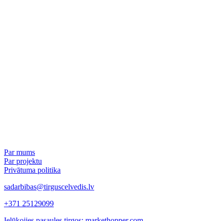
Par mums
Par projektu
Privātuma politika
sadarbibas@tirguscelvedis.lv
+371 25129099
Ielūkojies pasaules tirgos: markethopper.com