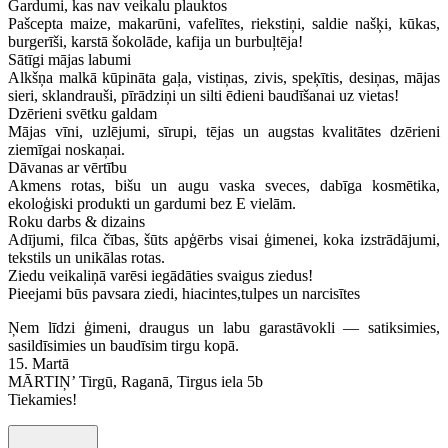
Gardumi, kas nav veikalu plauktos
Pašcepta maize, makarūni, vafelītes, riekstiņi, saldie našķi, kūkas,
burgerīši, karstā šokolāde, kafija un burbuļtēja!
Sātīgi mājas labumi
Alkšņa malkā kūpināta gaļa, vistiņas, zivis, speķītis, desiņas, mājas
sieri, sklandrauši, pīrādziņi un silti ēdieni baudīšanai uz vietas!
Dzērieni svētku galdam
Mājas vīni, uzlējumi, sīrupi, tējas un augstas kvalitātes dzērieni
ziemīgai noskaņai.
Dāvanas ar vērtību
Akmens rotas, bišu un augu vaska sveces, dabīga kosmētika,
ekoloģiski produkti un gardumi bez E vielām.
Roku darbs & dizains
Adījumi, filca čības, šūts apģērbs visai ģimenei, koka izstrādājumi,
tekstils un unikālas rotas.
Ziedu veikaliņā varēsi iegādāties svaigus ziedus!
Pieejami būs pavsara ziedi, hiacintes,tulpes un narcisītes
Ņem līdzi ģimeni, draugus un labu garastāvokli — satiksimies,
sasildīsimies un baudīsim tirgu kopā.
15. Martā
MĀRTIŅ’ Tirgū, Raganā, Tirgus iela 5b
Tiekamies!