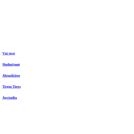
Visi tirgi
Sludinājumi
Aktualitātes
Tirgus Tūres
Apvienība