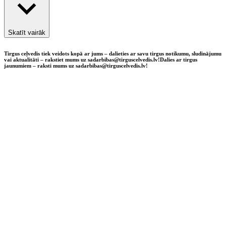
Skatīt vairāk
Tirgus ceļvedis tiek veidots kopā ar jums – dalieties ar savu tirgus notikumu, sludinājumu
vai aktualitāti – rakstiet mums uz sadarbibas@tirguscelvedis.lv!
Dalies ar tirgus
jaunumiem – raksti mums uz sadarbibas@tirguscelvedis.lv!