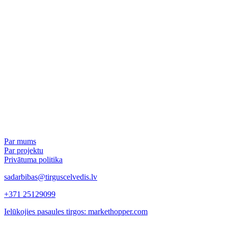
Par mums
Par projektu
Privātuma politika
sadarbibas@tirguscelvedis.lv
+371 25129099
Ielūkojies pasaules tirgos: markethopper.com