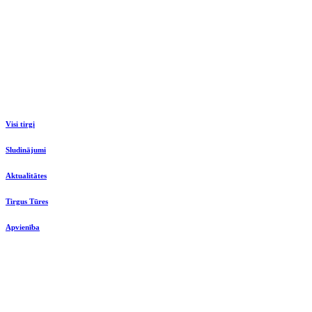
Visi tirgi
Sludinājumi
Aktualitātes
Tirgus Tūres
Apvienība