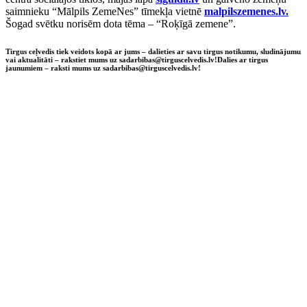
saimnieku “Mālpils ZemeNes” tīmekļa vietnē
malpilszemenes.lv
.
Šogad svētku norisēm dota tēma – “Roķīgā zemene”.
Tirgus ceļvedis tiek veidots kopā ar jums – dalieties ar savu tirgus notikumu, sludinājumu
vai aktualitāti – rakstiet mums uz sadarbibas@tirguscelvedis.lv!
Dalies ar tirgus
jaunumiem – raksti mums uz sadarbibas@tirguscelvedis.lv!