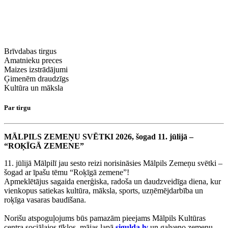
Brīvdabas tirgus
Amatnieku preces
Maizes izstrādājumi
Ģimenēm draudzīgs
Kultūra un māksla
Par tirgu
MĀLPILS ZEMEŅU SVĒTKI 2026, šogad 11. jūlijā –
“ROĶĪGĀ ZEMENE”
11. jūlijā Mālpilī jau sesto reizi norisināsies Mālpils Zemeņu svētki –
šogad ar īpašu tēmu “Roķīgā zemene”!
Apmeklētājus sagaida enerģiska, radoša un daudzveidīga diena, kur
vienkopus satiekas kultūra, māksla, sports, uzņēmējdarbība un
roķīga vasaras baudīšana.
Norišu atspoguļojums būs pamazām pieejams Mālpils Kultūras
centra sociālajos tīklos, mājas lapā
sigulda.lv
un galveno zemeņu