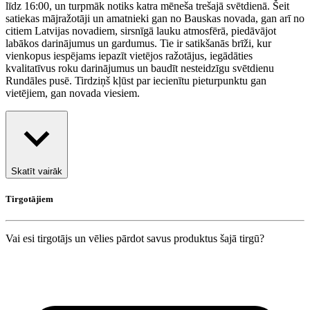
līdz 16:00, un turpmāk notiks katra mēneša trešajā svētdienā. Šeit
satiekas mājražotāji un amatnieki gan no Bauskas novada, gan arī no
citiem Latvijas novadiem, sirsnīgā lauku atmosfērā, piedāvājot
labākos darinājumus un gardumus. Tie ir satikšanās brīži, kur
vienkopus iespējams iepazīt vietējos ražotājus, iegādāties
kvalitatīvus roku darinājumus un baudīt nesteidzīgu svētdienu
Rundāles pusē. Tirdziņš kļūst par iecienītu pieturpunktu gan
vietējiem, gan novada viesiem.
Skatīt vairāk
Tirgotājiem
Vai esi tirgotājs un vēlies pārdot savus produktus šajā tirgū?