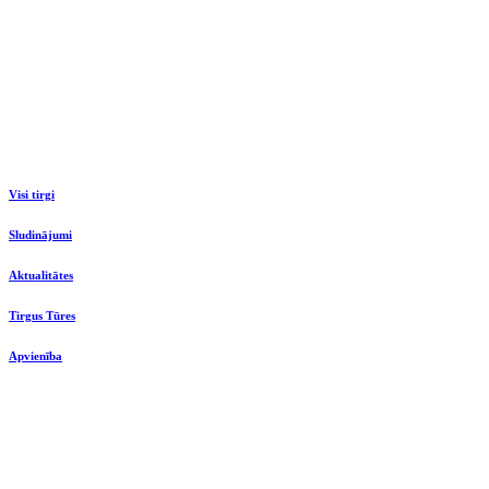
Visi tirgi
Sludinājumi
Aktualitātes
Tirgus Tūres
Apvienība