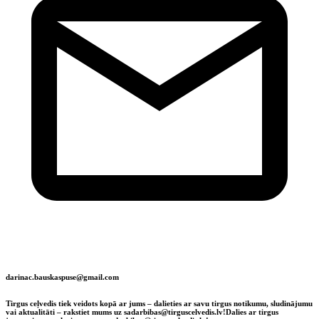
darinac.bauskaspuse@gmail.com
Tirgus ceļvedis tiek veidots kopā ar jums – dalieties ar savu tirgus notikumu, sludinājumu
vai aktualitāti – rakstiet mums uz sadarbibas@tirguscelvedis.lv!
Dalies ar tirgus