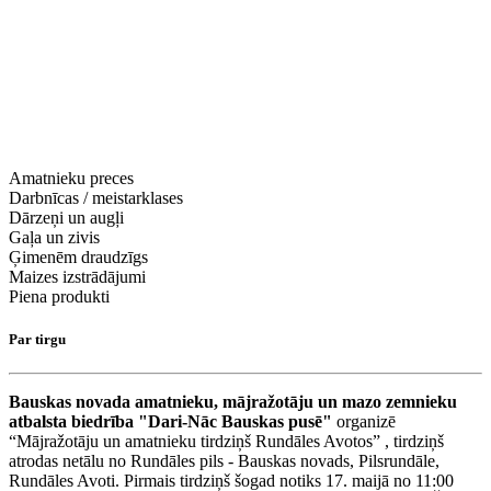
Amatnieku preces
Darbnīcas / meistarklases
Dārzeņi un augļi
Gaļa un zivis
Ģimenēm draudzīgs
Maizes izstrādājumi
Piena produkti
Par tirgu
Bauskas novada amatnieku, mājražotāju un mazo zemnieku
atbalsta biedrība "Dari-Nāc Bauskas pusē"
organizē
“Mājražotāju un amatnieku tirdziņš Rundāles Avotos” , tirdziņš
atrodas netālu no Rundāles pils - Bauskas novads, Pilsrundāle,
Rundāles Avoti. Pirmais tirdziņš šogad notiks 17. maijā no 11:00