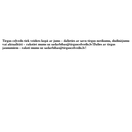
Tirgus ceļvedis tiek veidots kopā ar jums – dalieties ar savu tirgus notikumu, sludinājumu
vai aktualitāti – rakstiet mums uz sadarbibas@tirguscelvedis.lv!
Dalies ar tirgus
jaunumiem – raksti mums uz sadarbibas@tirguscelvedis.lv!