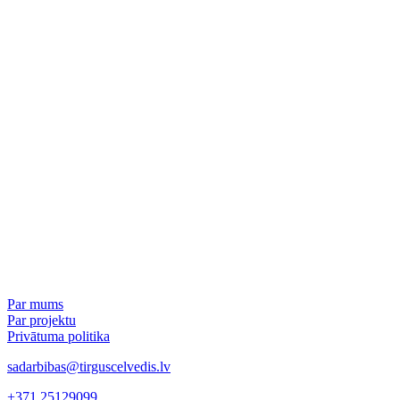
Par mums
Par projektu
Privātuma politika
sadarbibas@tirguscelvedis.lv
+371 25129099