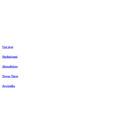
Visi tirgi
Sludinājumi
Aktualitātes
Tirgus Tūres
Apvienība