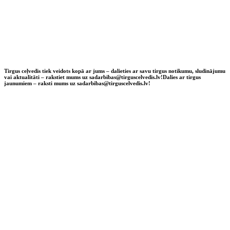
Tirgus ceļvedis tiek veidots kopā ar jums – dalieties ar savu tirgus notikumu, sludinājumu
vai aktualitāti – rakstiet mums uz sadarbibas@tirguscelvedis.lv!
Dalies ar tirgus
jaunumiem – raksti mums uz sadarbibas@tirguscelvedis.lv!