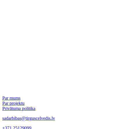
Par mums
Par projektu
Privātuma politika
sadarbibas@tirguscelvedis.lv
+371 25129099