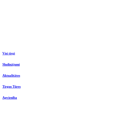
Visi tirgi
Sludinājumi
Aktualitātes
Tirgus Tūres
Apvienība