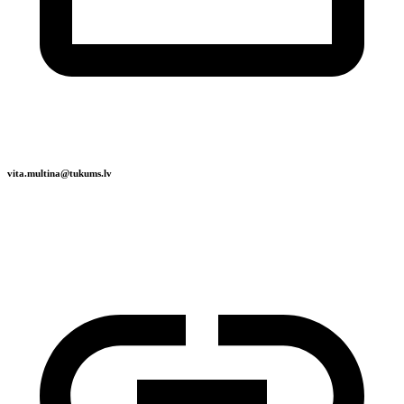
vita.multina@tukums.lv