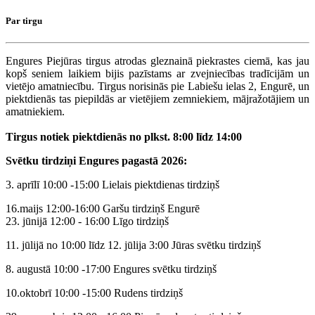
Par tirgu
Engures Piejūras tirgus atrodas gleznainā piekrastes ciemā, kas jau
kopš seniem laikiem bijis pazīstams ar zvejniecības tradīcijām un
vietējo amatniecību. Tirgus norisinās pie Labiešu ielas 2, Engurē, un
piektdienās tas piepildās ar vietējiem zemniekiem, mājražotājiem un
amatniekiem.
Tirgus notiek piektdienās no plkst. 8:00 līdz 14:00
Svētku tirdziņi Engures pagastā 2026:
3. aprīlī 10:00 -15:00 Lielais piektdienas tirdziņš
16.maijs 12:00-16:00 Garšu tirdziņš Engurē
23. jūnijā 12:00 - 16:00 Līgo tirdziņš
11. jūlijā no 10:00 līdz 12. jūlija 3:00 Jūras svētku tirdziņš
8. augustā 10:00 -17:00 Engures svētku tirdziņš
10.oktobrī 10:00 -15:00 Rudens tirdziņš