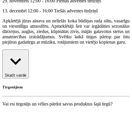
29. novembris 12:00 - 16:00 Pirmās adventes tirdziņš
13. decembrī 12:00 - 16:00 Trešās adventes tirdziņš
Apkārtējā jūras ainava un nelielās koka būdiņas rada siltu, vasarīgu
un viesmīlīgu atmosfēru. Apmeklētāji šeit var iegādāties sezonālus
dārzeņus, augļus, ziedus, kūpinātas zivis, mājās gatavotus sierus un
amatniecības izstrādājumus. Svētku laikā tirgus pārtop par īstu
piejūras gadatirgu ar mūziku, rotājumiem un vietējo kopienas garu.
Skatīt vairāk
Tirgotājiem
Vai esi tirgotājs un vēlies pārdot savus produktus šajā tirgū?