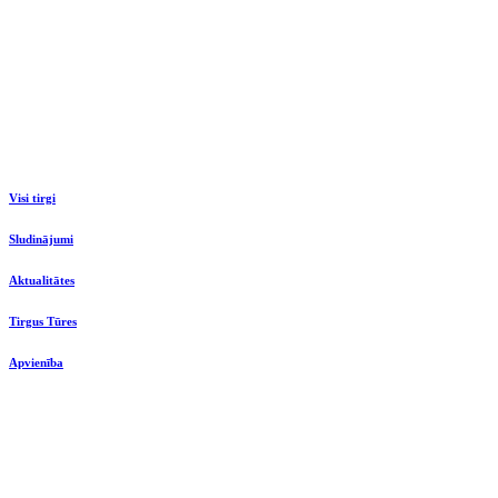
Visi tirgi
Sludinājumi
Aktualitātes
Tirgus Tūres
Apvienība