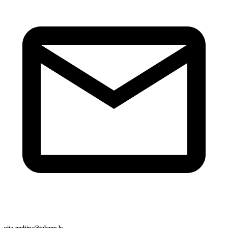
vita.multina@tukums.lv