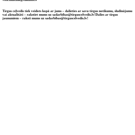
Tirgus ceļvedis tiek veidots kopā ar jums – dalieties ar savu tirgus notikumu, sludinājumu
vai aktualitāti – rakstiet mums uz sadarbibas@tirguscelvedis.lv!
Dalies ar tirgus
jaunumiem – raksti mums uz sadarbibas@tirguscelvedis.lv!