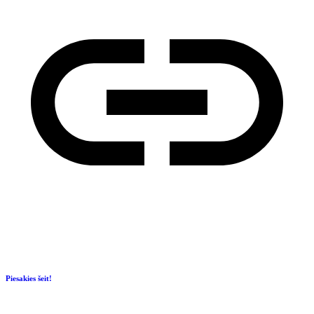
Piesakies šeit!