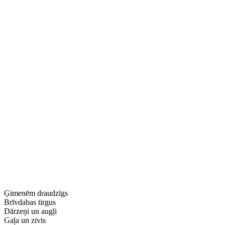
Ģimenēm draudzīgs
Brīvdabas tirgus
Dārzeņi un augļi
Gaļa un zivis