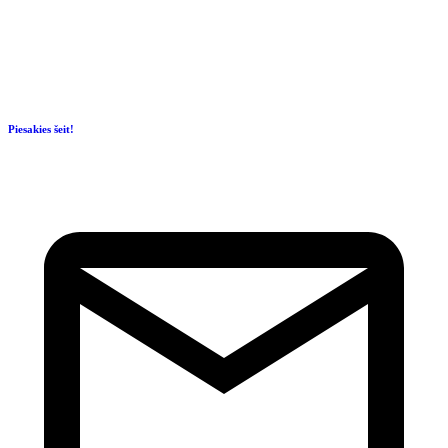
Piesakies šeit!