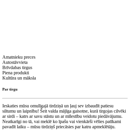
Amatnieku preces
Autostāvvieta
Brīvdabas tirgus
Piena produkti
Kultūra un māksla
Par tirgu
Ieskaties mūsu omulīgajā tirdziņā un ļauj sev izbaudīt patiesu
siltumu un laipnību! Šeit valda mājīga gaisotne, kurā tirgojas cilvēki
ar sirdi – katrs ar savu stāstu un ar mīlestību veidotu piedāvājumu.
Neatkarīgi no tā, vai meklē ko īpašu vai vienkārši vēlies patīkami
pavadīt laiku – mūsu tirdziņš priecāsies par katru apmeklētāju.