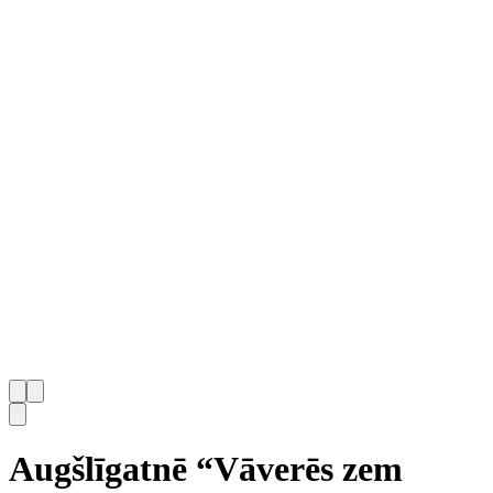
Augšlīgatnē “Vāverēs zem