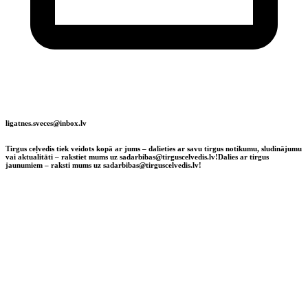
ligatnes.sveces@inbox.lv
Tirgus ceļvedis tiek veidots kopā ar jums – dalieties ar savu tirgus notikumu, sludinājumu
vai aktualitāti – rakstiet mums uz sadarbibas@tirguscelvedis.lv!
Dalies ar tirgus
jaunumiem – raksti mums uz sadarbibas@tirguscelvedis.lv!