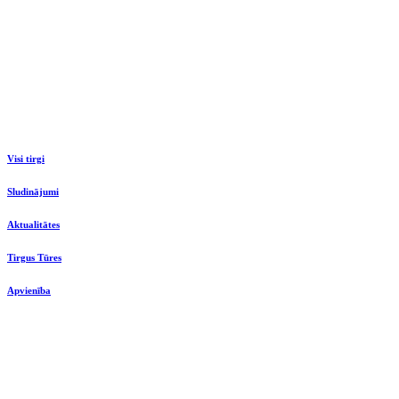
Visi tirgi
Sludinājumi
Aktualitātes
Tirgus Tūres
Apvienība